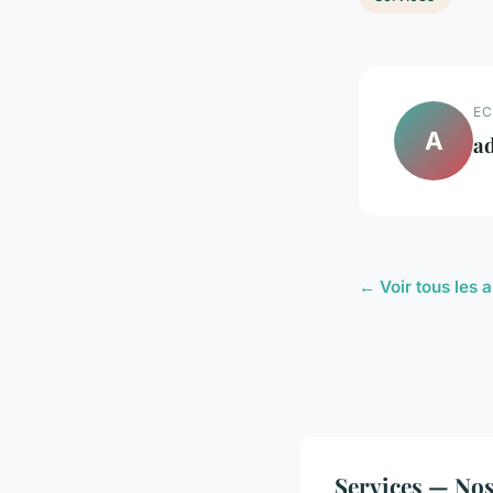
EC
A
a
← Voir tous les a
Services — Nos 