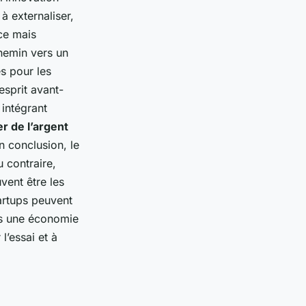
à externaliser,
ce mais
chemin vers un
s pour les
 esprit avant-
 intégrant
r de l’argent
n conclusion, le
u contraire,
uvent être les
artups peuvent
ers une économie
l’essai et à