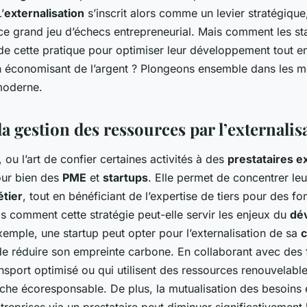
ibuer ?
’
externalisation
s’inscrit alors comme un levier stratégique
ce grand jeu d’échecs entrepreneurial. Mais comment les st
de cette pratique pour optimiser leur développement tout en
n économisant de l’argent ? Plongeons ensemble dans les 
moderne.
a gestion des ressources par l’externalis
, ou l’art de confier certaines activités à des
prestataires e
our bien des
PME
et
startups
. Elle permet de concentrer leu
tier
, tout en bénéficiant de l’expertise de tiers pour des fo
s comment cette stratégie peut-elle servir les enjeux du
dé
emple, une startup peut opter pour l’externalisation de sa
c
de réduire son empreinte carbone. En collaborant avec des 
ansport optimisé ou qui utilisent des ressources renouvelables,
he écoresponsable. De plus, la mutualisation des besoins e