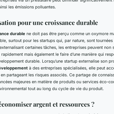
treprises via un prestataire peut diminuer significativement
ainsi les émissions polluantes.
isation pour une croissance durable
ance durable
ne doit pas être perçu comme un oxymore m
able, surtout pour les startups qui, par nature, sont tournées
 externalisant certaines tâches, les entreprises peuvent non
 rapidement mais également le faire d’une manière qui resp
veloppement durable. Lorsqu’une startup externalise son p
développement
à des entreprises spécialisées, elle peut acc
t en partageant les risques associés. Ce partage de connai
ncées majeures en matière de produits ou services éco-co
nvironnemental tout au long du cycle de vie du produit.
onomiser argent et ressources ?