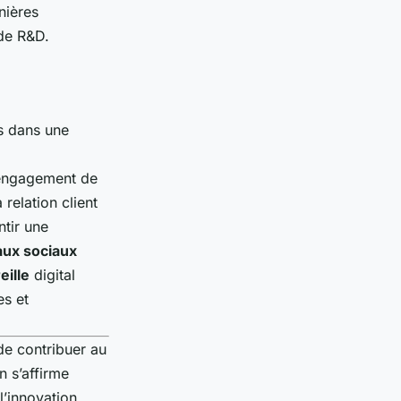
nières
 de R&D.
is dans une
l’engagement de
relation client
ntir une
aux sociaux
eille
digital
es et
de contribuer au
n s’affirme
l’innovation