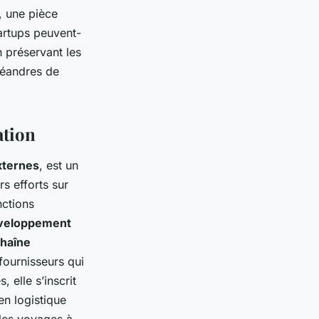
, une pièce
artups peuvent-
 préservant les
méandres de
ation
xternes
, est un
rs efforts sur
nctions
veloppement
haîne
fournisseurs qui
 elle s’inscrit
n logistique