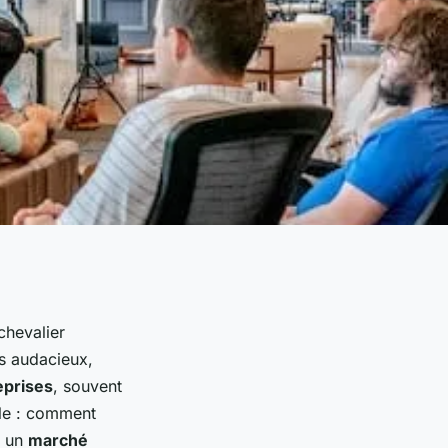
chevalier
rs audacieux,
eprises
, souvent
ille : comment
r un
marché