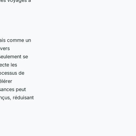
 les voyages à
ais comme un
 vers
 seulement se
ecte les
rocessus de
élérer
ssances peut
nçus, réduisant