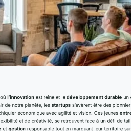
ble et
 où
l’innovation
est reine et le
développement durable
un 
ir de notre planète, les
startups
s’avèrent être des pionnie
mment les startups
chiquier économique avec agilité et vision. Ces jeunes
entr
xibilité et de créativité, se retrouvent face à un défi de ta
e
et
gestion
responsable tout en marquant leur territoire su