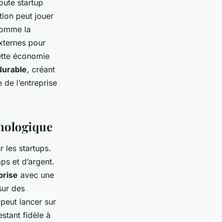
oute startup
tion peut jouer
 comme la
xternes pour
ette économie
urable
, créant
de l’entreprise
hnologique
 les startups.
ps et d’argent.
prise
avec une
sur des
peut lancer sur
estant fidèle à