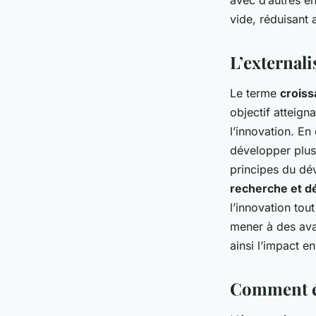
avec d’autres en
vide, réduisant 
L’external
Le terme
croiss
objectif atteign
l’innovation. En
développer plus
principes du dé
recherche et 
l’innovation tou
mener à des ava
ainsi l’impact e
Comment éc