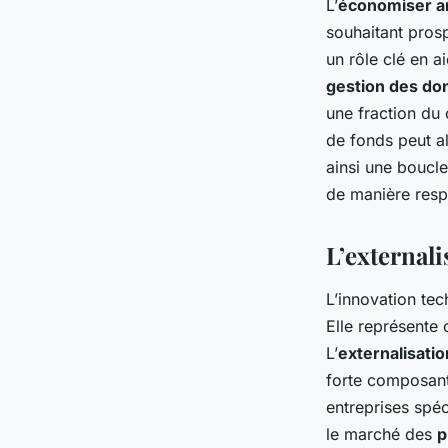
L’
économiser a
souhaitant prosp
un rôle clé en a
gestion des do
une fraction du
de fonds peut al
ainsi une boucl
de manière resp
L’external
L’innovation te
Elle représente
L’
externalisatio
forte composant
entreprises spé
le marché des
p