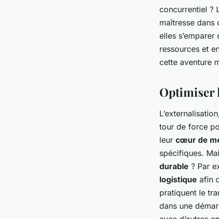
peuvent-elles contr
concurrentiel ? L
maîtresse dans 
admin
•
22 décembre 2023
•
4 min de lecture
elles s’emparer 
ressources et e
cette aventure 
Optimiser l
L’externalisation
tour de force p
leur
cœur de mé
spécifiques. Mai
durable
? Par ex
logistique
afin 
pratiquent le tr
dans une démarc