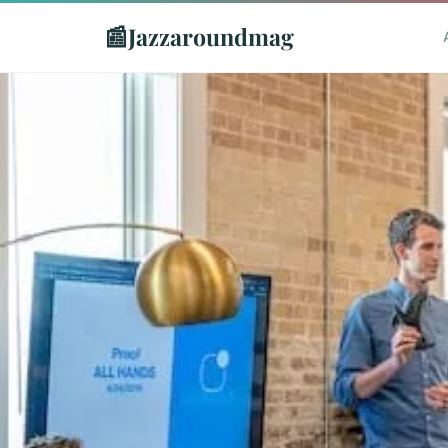
📰
Jazzaroundmag