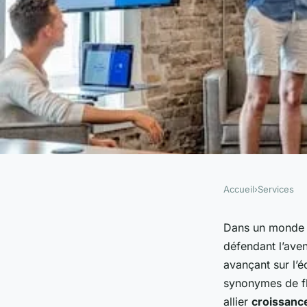
Accueil
›
Services
SERVICES
Développement dura
Dans un monde
défendant l’aven
externalisation : co
avançant sur l’é
synonymes de fle
allier
croissanc