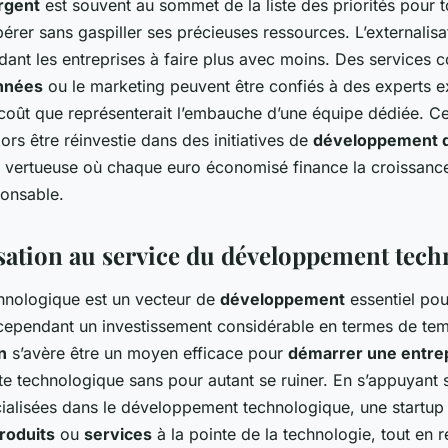
rgent
est souvent au sommet de la liste des priorités pour t
érer sans gaspiller ses précieuses ressources. L’externalisa
idant les entreprises à faire plus avec moins. Des services
nnées
ou le marketing peuvent être confiés à des experts e
 coût que représenterait l’embauche d’une équipe dédiée. C
ors être réinvestie dans des initiatives de
développement d
e vertueuse où chaque euro économisé finance la croissance 
onsable.
isation au service du développement tec
chnologique est un vecteur de
développement
essentiel pour
 cependant un investissement considérable en termes de tem
n
s’avère être un moyen efficace pour
démarrer une entre
e technologique sans pour autant se ruiner. En s’appuyant 
cialisées dans le développement technologique, une startup 
roduits
ou
services
à la pointe de la technologie, tout en r