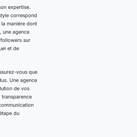
son expertise.
style correspond
 la manière dont
e, une agence
followers sur
uel et de
Assurez-vous que
endus. Une agence
olution de vos
 transparence
a communication
étape du