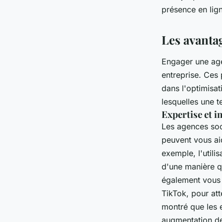
admin
•
24 janvier 2025
•
8 min de lecture
présence en lig
Les avanta
Engager une age
entreprise. Ces 
dans l'optimisa
lesquelles une t
Expertise et i
Les agences soci
peuvent vous aid
exemple, l'utili
d'une manière q
également vous 
TikTok, pour at
montré que les 
augmentation de