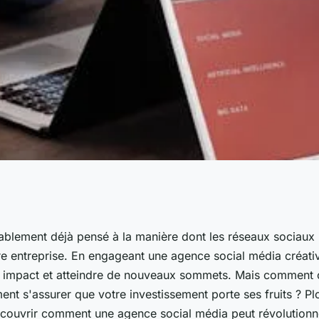
act grâce à une
blement déjà pensé à la manière dont les réseaux sociaux
re entreprise. En engageant une agence social média créat
 créative
 impact et atteindre de nouveaux sommets. Mais comment c
nt s'assurer que votre investissement porte ses fruits ? P
écouvrir comment une agence social média peut révolutionn