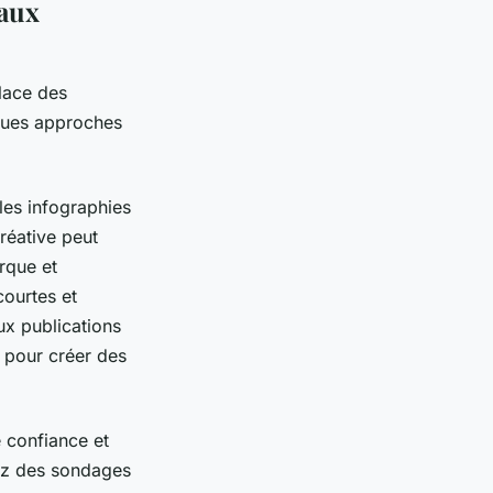
eaux
lace des
lques approches
 les infographies
réative peut
arque et
courtes et
x publications
s pour créer des
 confiance et
éez des sondages