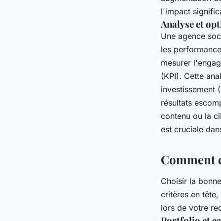
l'impact signifi
Analyse et op
Une agence soci
les performance
mesurer l'engag
(KPI). Cette ana
investissement 
résultats escomp
contenu ou la c
est cruciale da
Comment ch
Choisir la bonn
critères en tête
lors de votre re
Portfolio et c