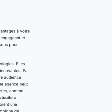
vantages à votre
u engageant et
isons pour
ologies. Elles
 innovantes. Par
re audience
Une agence peut
gentes, comme
tsuite
a
oient une
émoigne de