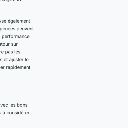
lyse également
agences peuvent
de performance
etour sur
e pas les
 et ajuster le
ter rapidement
avec les bons
s à considérer