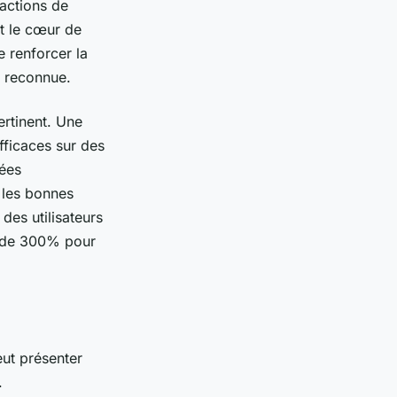
ractions de
t le cœur de
e renforcer la
e reconnue.
ertinent. Une
fficaces sur des
nées
 les bonnes
es utilisateurs
I) de 300% pour
ut présenter
.