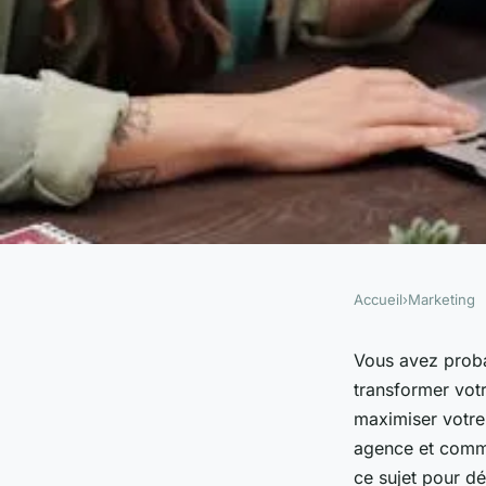
Accueil
›
Marketing
MARKETING
Maximisez votre imp
Vous avez proba
transformer vot
agence social média
maximiser votre
agence et comme
ce sujet pour d