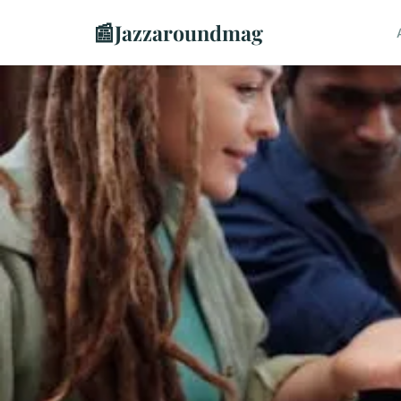
📰
Jazzaroundmag