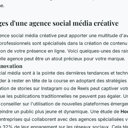
ne.
ges d'une agence social média créative
nce social média créative peut apporter une multitude d'a
professionnels sont spécialisés dans la création de conten
tion de votre présence en ligne. Voici quelques-unes des ra
elle agence peut être un atout précieux pour votre marque.
nnovation
al média sont à la pointe des dernières tendances et techn
er à rester en tête de la course en adoptant des stratégies
sation de
stories
sur Instagram ou de
Reels
peut captiver vot
ue les publications traditionnelles ne peuvent pas égaler. 
conseiller sur l'utilisation de nouvelles plateformes émer
teindre un public plus jeune et dynamique. Une étude de
Hoo
entreprises qui collaborent avec des agences spécialisées v
 32% de leur engagement sur les réseaux sociaux. Cela t