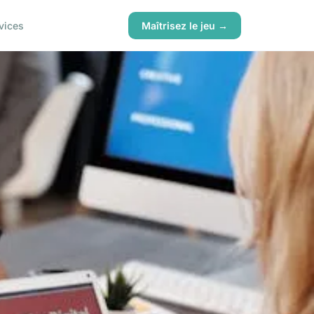
vices
Maîtrisez le jeu →