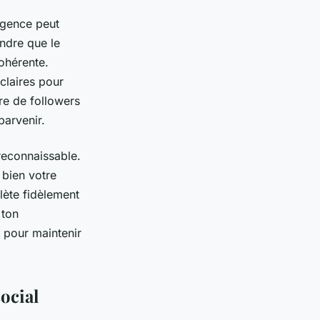
 agence peut
endre que le
ohérente.
claires pour
re de followers
parvenir.
 reconnaissable.
 bien votre
lète fidèlement
 ton
 pour maintenir
ocial