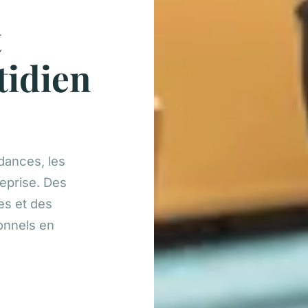
t
tidien
dances, les
reprise. Des
es et des
onnels en