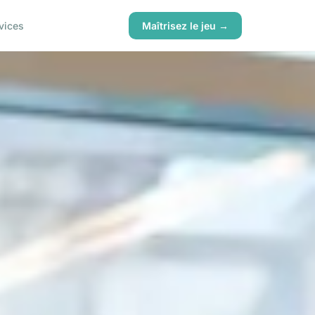
vices
Maîtrisez le jeu →