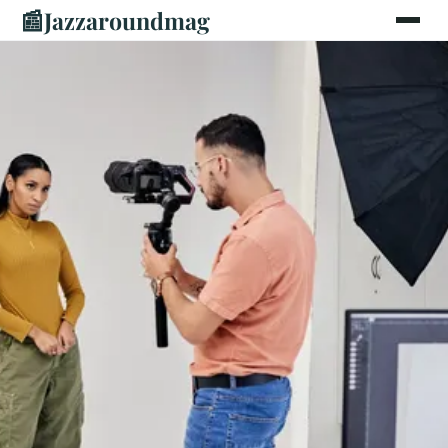
📰
Jazzaroundmag