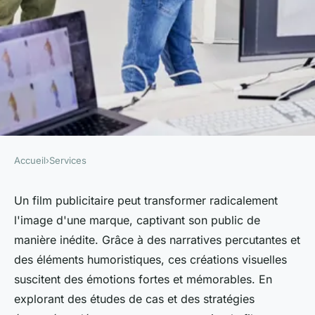
Accueil
›
Services
SERVICES
Le pouvoir d'un film
Un film publicitaire peut transformer radicalement
l'image d'une marque, captivant son public de
publicitaire pour changer
manière inédite. Grâce à des narratives percutantes et
votre image
des éléments humoristiques, ces créations visuelles
suscitent des émotions fortes et mémorables. En
admin
•
12 avril 2025
•
7 min de lecture
explorant des études de cas et des stratégies