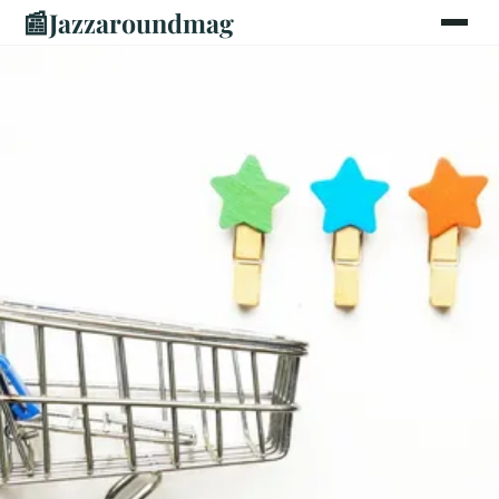
📰
Jazzaroundmag