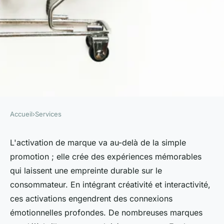
Accueil
›
Services
SERVICES
Des expériences mémorables
L'activation de marque va au-delà de la simple
promotion ; elle crée des expériences mémorables
d'activation de marque à vivre
qui laissent une empreinte durable sur le
consommateur. En intégrant créativité et interactivité,
admin
•
11 mars 2025
•
6 min de lecture
ces activations engendrent des connexions
émotionnelles profondes. De nombreuses marques