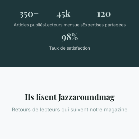
350+
45k
120
Articles publiés
Lecteurs mensuels
Expertises partagées
98%
Taux de satisfaction
Ils lisent Jazzaroundmag
Retours de lecteurs qui suivent notre magazine