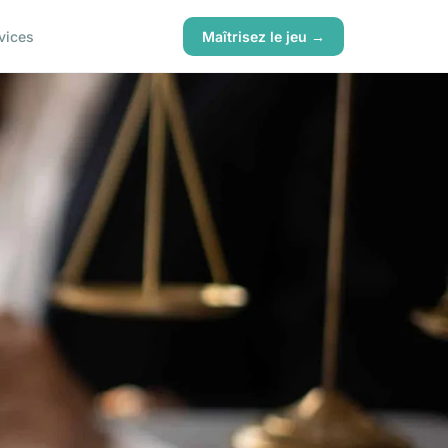
vices
Maîtrisez le jeu →