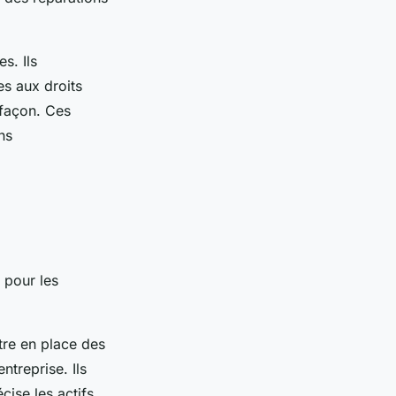
s. Ils
tes aux droits
efaçon. Ces
ns
pour les
tre en place des
treprise. Ils
ise les actifs