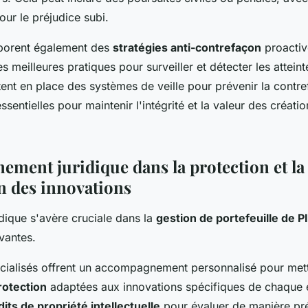
our le préjudice subi.
aborent également des
stratégies anti-contrefaçon
proactive
es meilleures pratiques pour surveiller et détecter les attein
tent en place des systèmes de veille pour prévenir la contr
ssentielles pour maintenir l'intégrité et la valeur des créatio
ment juridique dans la protection et la
on des innovations
idique s'avère cruciale dans la
gestion de portefeuille de PI
vantes.
cialisés offrent un accompagnement personnalisé pour met
rotection
adaptées aux innovations spécifiques de chaque en
dits de propriété intellectuelle
pour évaluer de manière préc