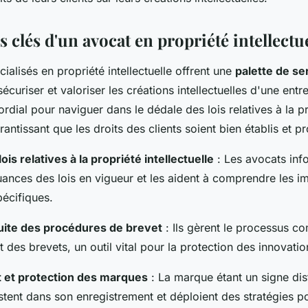
s clés d'un avocat en propriété intellectu
ialisés en propriété intellectuelle offrent une
palette de se
écuriser et valoriser les créations intellectuelles d'une entr
ordial pour naviguer dans le dédale des lois relatives à la p
arantissant que les droits des clients soient bien établis et p
lois relatives à la propriété intellectuelle
: Les avocats inf
nuances des lois en vigueur et les aident à comprendre les i
pécifiques.
uite des procédures de brevet
: Ils gèrent le processus c
 des brevets, un outil vital pour la protection des innovati
 et protection des marques
: La marque étant un signe disti
stent dans son enregistrement et déploient des stratégies po