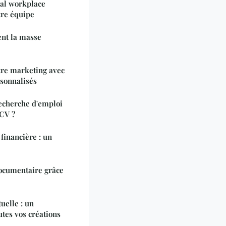
al workplace
tre équipe
nt la masse
otre marketing avec
rsonnalisés
echerche d'emploi
 CV ?
financière : un
documentaire grâce
uelle : un
utes vos créations