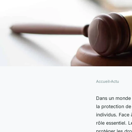
Accueil
›
Actu
ACTU
Quels sont les servi
Dans un monde où
la protection de
spécialisé en proprié
individus. Face à
rôle essentiel. 
protéger les droi