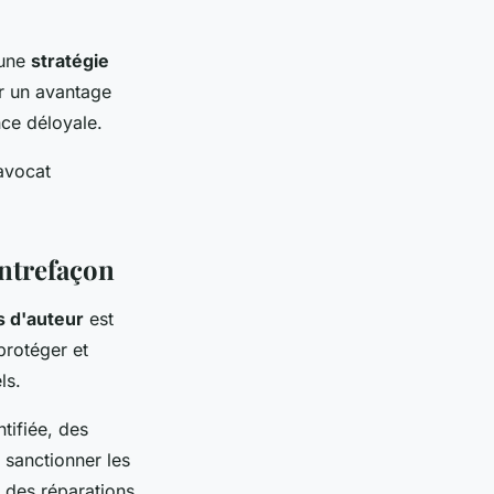
 une
stratégie
r un avantage
nce déloyale.
 avocat
ontrefaçon
s d'auteur
est
protéger et
ls.
tifiée, des
t sanctionner les
c des réparations