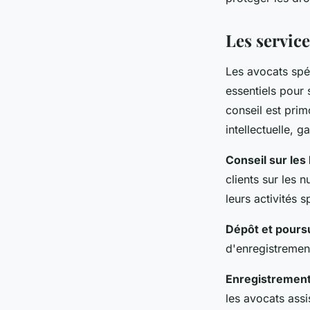
admin
•
1 mars 2024
•
3 min de lecture
Les service
Les avocats spéc
essentiels pour s
conseil est prim
intellectuelle, g
Conseil sur les 
clients sur les 
leurs activités s
Dépôt et pours
d'enregistrement
Enregistrement
les avocats assi