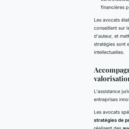
financières p
Les avocats él
conseillent sur l
d'auteur, et met
stratégies sont e
intellectuelles.
Accompagne
valorisati
L'assistance jur
entreprises inno
Les avocats spé
stratégies de p
réalisent des
au