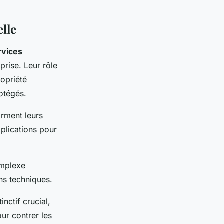
elle
rvices
eprise. Leur rôle
ropriété
rotégés.
orment leurs
mplications pour
omplexe
ons techniques.
nctif crucial,
ur contrer les