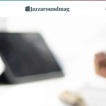
📰
Jazzaroundmag