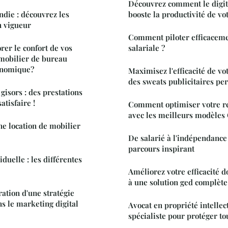
Découvrez comment le digit
ndie : découvrez les
booste la productivité de vo
n vigueur
Comment piloter efficaceme
rer le confort de vos
salariale ?
mobilier de bureau
onomique?
Maximisez l'efficacité de v
des sweats publicitaires pe
 gisors : des prestations
atisfaire !
Comment optimiser votre r
avec les meilleurs modèles
e location de mobilier
De salarié à l'indépendance 
parcours inspirant
iduelle : les différentes
Améliorez votre efficacité 
à une solution ged complète
ration d'une stratégie
s le marketing digital
Avocat en propriété intellect
spécialiste pour protéger to