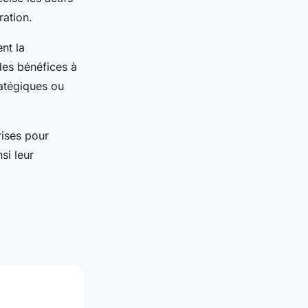
ration.
nt la
 des bénéfices à
ratégiques ou
rises pour
si leur