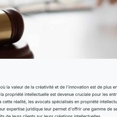
ces d'un avocat
 la valeur de la créativité et de l'innovation est de plus e
 la propriété intellectuelle est devenue cruciale pour les entr
té intellectuelle ?
 cette réalité, les avocats spécialisés en propriété intellect
Leur expertise juridique leur permet d'offrir une gamme de se
ts de leurs clients sur leurs créations intellectuelles.