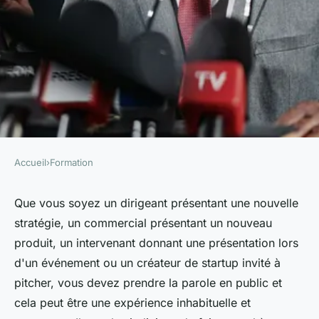
Accueil
›
Formation
FORMATION
Comment choisir une
Que vous soyez un dirigeant présentant une nouvelle
stratégie, un commercial présentant un nouveau
formation parlée en public
produit, un intervenant donnant une présentation lors
efficace pour les
d'un événement ou un créateur de startup invité à
professionnels ?
pitcher, vous devez prendre la parole en public et
cela peut être une expérience inhabituelle et
admin
•
25 juillet 2024
•
3 min de lecture