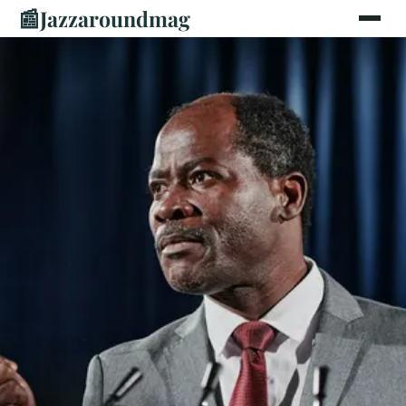
📰
Jazzaroundmag