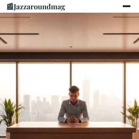
📰
Jazzaroundmag