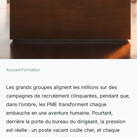
Accueil
›
Formation
FORMATION
10 astuces inédites pour
Les grands groupes alignent les millions sur des
campagnes de recrutement clinquantes, pendant que,
séduire des talents en PME
dans l’ombre, les PME transforment chaque
embauche en une aventure humaine. Pourtant,
Tobie
•
26/06/2026 14:30
•
10 min de lecture
derrière la porte du bureau du dirigeant, la pression
est réelle : un poste vacant coûte cher, et chaque