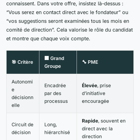
connaissent. Dans votre offre, insistez là-dessus :
“Vous serez en contact direct avec le fondateur” ou
“vos suggestions seront examinées tous les mois en
comité de direction”. Cela valorise le rôle du candidat
et montre que chaque voix compte.
🏢 Grand
🎯 Critère
🔧 PME
Groupe
Autonomi
Encadrée
Élevée
, prise
e
par des
d’initiative
décisionn
processus
encouragée
elle
Rapide
, souvent en
Circuit de
Long,
direct avec la
décision
hiérarchisé
direction