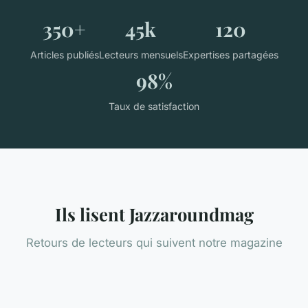
350+
45k
120
Articles publiés
Lecteurs mensuels
Expertises partagées
98%
Taux de satisfaction
Ils lisent Jazzaroundmag
Retours de lecteurs qui suivent notre magazine